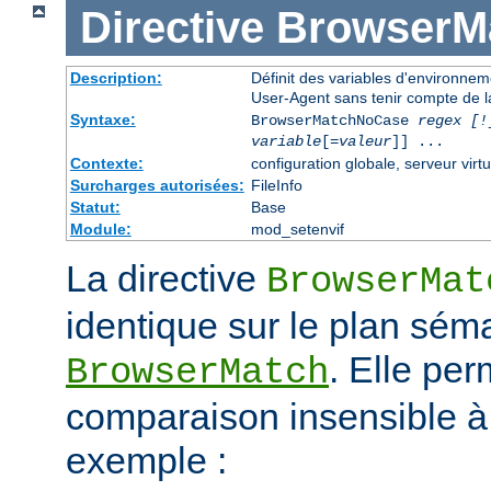
Directive
BrowserM
Description:
Définit des variables d'environne
User-Agent sans tenir compte de l
Syntaxe:
BrowserMatchNoCase
regex [!
variable
[=
valeur
]] ...
Contexte:
configuration globale, serveur virtu
Surcharges autorisées:
FileInfo
Statut:
Base
Module:
mod_setenvif
La directive
BrowserMat
identique sur le plan séma
. Elle pe
BrowserMatch
comparaison insensible à
exemple :