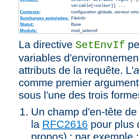
variable
[=
valeur
]] ...
Contexte:
configuration globale, serveur virtu
Surcharges autorisées:
FileInfo
Statut:
Base
Module:
mod_setenvif
La directive
pe
SetEnvIf
variables d'environnement
attributs de la requête. L'
a
comme premier argument 
sous l'une des trois forme
Un champ d'en-tête de
la
RFC2616
pour plus d
propos) ; par exemple 