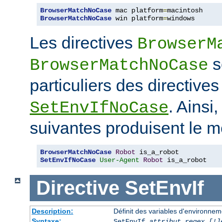
BrowserMatchNoCase
 mac platform
=
BrowserMatchNoCase
 win platform
=
windows
Les directives
BrowserM
s
BrowserMatchNoCase
particuliers des directive
. Ainsi
SetEnvIfNoCase
suivantes produisent le m
BrowserMatchNoCase
Robot
SetEnvIfNoCase
User-Agent
Robot
 is_a_robot
Directive
SetEnvIf
Description:
Définit des variables d'environneme
Syntaxe:
SetEnvIf
attribut regex [!]