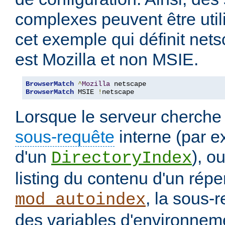
complexes peuvent être uti
cet exemple qui définit nets
est Mozilla et non MSIE.
BrowserMatch
^
Mozilla
BrowserMatch
 MSIE 
!
netscape
Lorsque le serveur cherche
sous-requête
interne (par e
d'un
), o
DirectoryIndex
listing du contenu d'un répe
, la sous-
mod_autoindex
des variables d'environneme