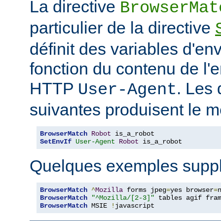
La directive
BrowserMat
particulier de la directive
définit des variables d'e
fonction du contenu de l'
HTTP
. Les 
User-Agent
suivantes produisent le m
BrowserMatch
Robot
SetEnvIf
User-Agent
Robot
 is_a_robot
Quelques exemples suppl
BrowserMatch
^
Mozilla
 forms jpeg
=
yes browser
=
BrowserMatch
"^Mozilla/[2-3]"
BrowserMatch
 MSIE 
!
javascript