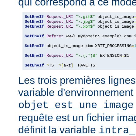
qui correspond à ce modè
SetEnvIf
Request_URI
"\.gif$"
 object_is_image
SetEnvIf
Request_URI
"\.jpg$"
 object_is_image
SetEnvIf
Request_URI
"\.xbm$"
 object_is_image
SetEnvIf
Referer
 www\.mydomain\.example\.com i
SetEnvIf
 object_is_image xbm XBIT_PROCESSING
=
SetEnvIf
Request_URI
"\.(.*)$"
 EXTENSION
=
$1

SetEnvIf
^
TS  
^[
a-z
]
  HAVE_TS
Les trois premières lignes
variable d'environnement
objet_est_une_image
requête est un fichier ima
définit la variable
intra_