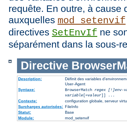
requête. En outre, à cause 
auxquelles
mod_setenvif
directives
ne son
SetEnvIf
séparément dans la sous-re
Directive
BrowserM
Description:
Définit des variables d'environne
User-Agent
Syntaxe:
BrowserMatch
regex [!]env-v
variable
[=
valeur
]] ...
Contexte:
configuration globale, serveur virtu
Surcharges autorisées:
FileInfo
Statut:
Base
Module:
mod_setenvif