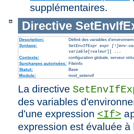
supplémentaires.
Directive
SetEnvIfE
Description:
Définit des variables d'environne
Syntaxe:
SetEnvIfExpr
expr [!]env-va
variable
[=
valeur
]] ...
Contexte:
configuration globale, serveur virtu
Surcharges autorisées:
FileInfo
Statut:
Base
Module:
mod_setenvif
La directive
SetEnvIfEx
des variables d'environne
d'une expression
<If>
a
expression est évaluée à l'