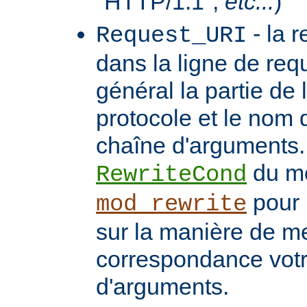
"HTTP/1.1",
etc...
)
- la 
Request_URI
dans la ligne de req
général la partie de 
protocole et le nom 
chaîne d'arguments. 
du m
RewriteCond
pour 
mod_rewrite
sur la manière de me
correspondance vot
d'arguments.