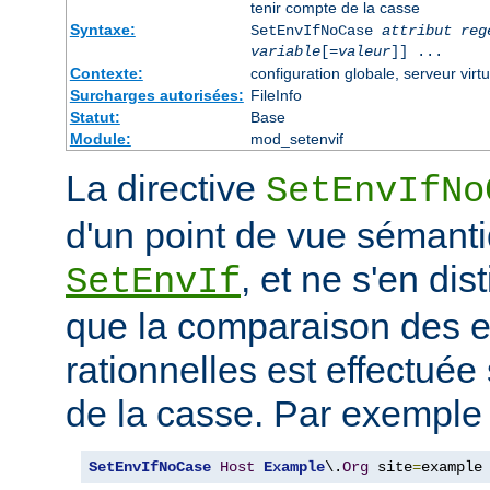
tenir compte de la casse
Syntaxe:
SetEnvIfNoCase
attribut reg
variable
[=
valeur
]] ...
Contexte:
configuration globale, serveur virtu
Surcharges autorisées:
FileInfo
Statut:
Base
Module:
mod_setenvif
La directive
SetEnvIfNo
d'un point de vue sémanti
, et ne s'en dis
SetEnvIf
que la comparaison des 
rationnelles est effectuée
de la casse. Par exemple 
SetEnvIfNoCase
Host
Example
\.
Org
 site
=
example