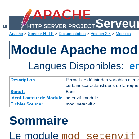
Serveu
Apache
>
Serveur HTTP
>
Documentation
>
Version 2.4
>
Modules
Module Apache mod_
Langues Disponibles:
e
Description:
Permet de définir des variables d'en
certainescaractéristiques de la requê
Statut:
Base
Identificateur de Module:
setenvif_module
Fichier Source:
mod_setenvif.c
Sommaire
Le module
mod_setenvif