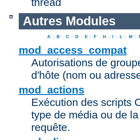
thread
Autres Modules
A
|
B
|
C
|
D
|
E
|
F
|
H
|
I
|
L
|
M
|
mod_access_compat
Autorisations de grou
d'hôte (nom ou adresse
mod_actions
Exécution des scripts 
type de média ou de l
requête.