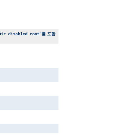
"를 포함
Dir disabled root