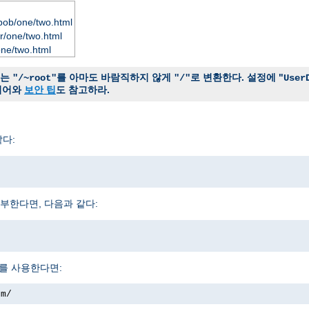
bob/one/two.html
r/one/two.html
one/two.html
는
를 아마도 바람직하지 않게
로 변환한다. 설정에 "
"/~root"
"/"
User
시어와
보안 팁
도 참고하라.
다:
부한다면, 다음과 같다:
를 사용한다면:
om/