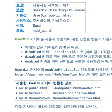
설명:
사용자별 디렉토리 위치
문법:
UserDir
directory-filename
기본값:
UserDir public_html
사용장소:
주서버설정, 가상호스트
상태:
Base
모듈:
mod_userdir
지시어는 사용자의 문서에 대한 요청을 받을때 사용
UserDir
아래와 같은 디렉토리명 혹은 패턴.
키워드.
키워드로 (아래 참고) 직접
disabled
enabled
키워드 뒤에 공백으로 구분한 사용자명 목록
disabled
키워드 뒤에 공백으로 구분한 사용자명 목록. 전
enabled
지시어에
나
키워드를 사용하지 
Userdir
enabled
disabled
에 대한 요청은
http://www.foo.com/~bob/one/two.html
사용한 UserDir 지시어
변환한 경로
UserDir public_html
~bob/public_html/one/two.html
UserDir /usr/web
/usr/web/bob/one/two.html
UserDir /home/*/www
/home/bob/www/one/two.html
다음 지시어는 클라이언트에게 리다이렉션을 보낸다: