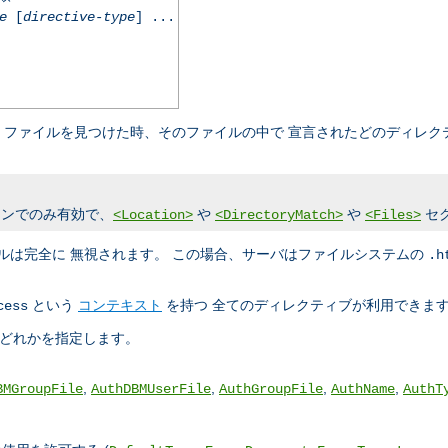
e
[
directive-type
] ...
ファイルを見つけた時、そのファイルの中で 宣言されたどのディレク
ンでのみ有効で、
や
や
セ
<Location>
<DirectoryMatch>
<Files>
ルは完全に 無視されます。 この場合、サーバはファイルシステムの
.h
という
コンテキスト
を持つ 全てのディレクティブが利用できま
cess
のどれかを指定します。
,
,
,
,
BMGroupFile
AuthDBMUserFile
AuthGroupFile
AuthName
AuthT