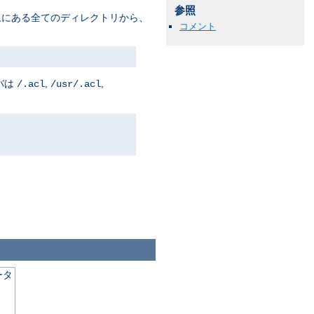
参照
上にある全てのディレクトリから、
コメント
バは
,
,
/.acl
/usr/.acl
ータ