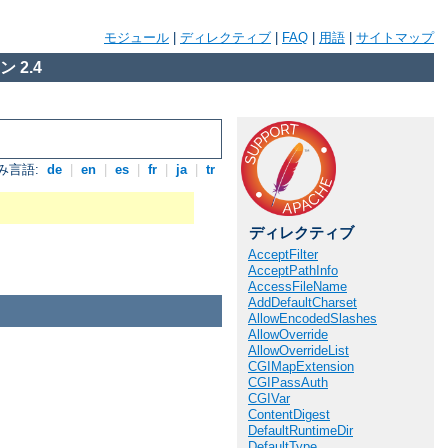
モジュール
|
ディレクティブ
|
FAQ
|
用語
|
サイトマップ
 2.4
み言語:
de
|
en
|
es
|
fr
|
ja
|
tr
ディレクティブ
AcceptFilter
AcceptPathInfo
AccessFileName
AddDefaultCharset
AllowEncodedSlashes
AllowOverride
AllowOverrideList
CGIMapExtension
CGIPassAuth
CGIVar
ContentDigest
DefaultRuntimeDir
DefaultType