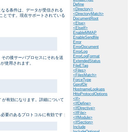
Define
<Directory>
提となる条件は、データが受信される
<DirectoryMatch>
うことです。現在サポートされている
DocumentRoot
<Else>
<ElseIf>
EnableMMAP
EnableSendfile
Error
ErrorDocument
ErrorLog
ErrorLogFormat
ると、 その後サーバプロセスにそれを送
ExtendedStatus
が使用されます。
FileETag
<Files>
<FilesMatch>
ForceType
GprofDir
HostnameLookups
HttpProtocolOptions
<If>
が有効になります。詳細について
T
<IfDefine>
<IfDirective>
<IfFile>
必要のあるプロトコルに有効です :
<IfModule>
<IfSection>
Include
IncludeOptional