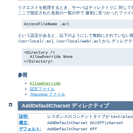
リクエストを処理するとき、サーバはディレクトリに 対して
ここで指定された名前の一覧の中で 最初に見つかったファイ
AccessFileName .acl
という設定があると、以下のようにして無効にされていない限
,
から ディレク
/usr/local/.acl
/usr/local/web/.acl
<Directory />
AllowOverride None
</Directory>
参照
AllowOverride
設定ファイル
.htaccess ファイル
AddDefaultCharset
ディレクティブ
説明:
レスポンスのコンテントタイプが
text/plai
構文:
AddDefaultCharset On|Off|
charset
デフォルト:
AddDefaultCharset Off