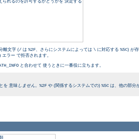
伝えられるのを許可するかどうかを 決定する
離文字 (
は
、さらにシステムによっては
に対応する
) が
/
%2F
\
%5C
nd) エラー で拒否されます。
と合わせて 使うときに一番役に立ちます。
ATH_INFO
とを 意味
しません
。
や (関係するシステムでの)
は、他の部分が
%2F
%5C
類