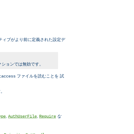
ティブがより前に定義された設定デ
クションでは無効です。
ファイルを読むことを 試
taccess
す。
,
,
な
ype
AuthUserFile
Require