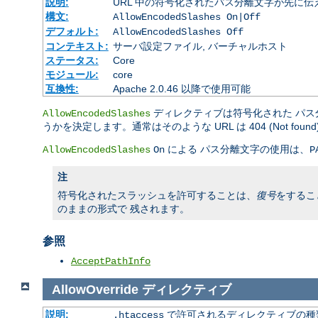
説明:
URL 中の符号化されたパス分離文字が先に
構文:
AllowEncodedSlashes On|Off
デフォルト:
AllowEncodedSlashes Off
コンテキスト:
サーバ設定ファイル, バーチャルホスト
ステータス:
Core
モジュール:
core
互換性:
Apache 2.0.46 以降で使用可能
ディレクティブは符号化された パス分
AllowEncodedSlashes
うかを決定します。通常はそのような URL は 404 (Not fou
による パス分離文字の使用は、
AllowEncodedSlashes
On
P
注
符号化されたスラッシュを許可することは、
復号
をするこ
のままの形式で 残されます。
参照
AcceptPathInfo
AllowOverride
ディレクティブ
説明:
で許可されるディレクティブの種
.htaccess