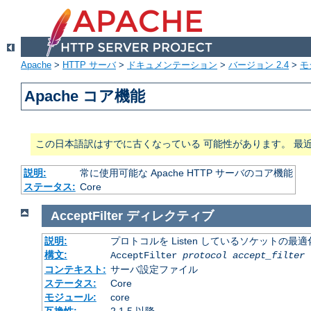
Apache
>
HTTP サーバ
>
ドキュメンテーション
>
バージョン 2.4
>
モ
Apache コア機能
この日本語訳はすでに古くなっている 可能性があります。 最
説明:
常に使用可能な Apache HTTP サーバのコア機能
ステータス:
Core
AcceptFilter
ディレクティブ
説明:
プロトコルを Listen しているソケットの最
構文:
AcceptFilter
protocol
accept_filter
コンテキスト:
サーバ設定ファイル
ステータス:
Core
モジュール:
core
互換性:
2.1.5 以降