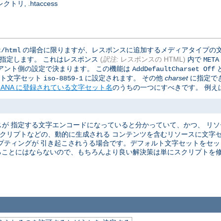
, .htaccess
の場合に限りますが、レスポンスに追加するメディアタイプの文
t/html
で指定します。 これはレスポンス
(
訳注:
レスポンスの HTML)
内で
META
アント側の設定で決まります。 この機能は
AddDefaultCharset Off
ォルト文字セット
に設定されます。 その他
charset
に指定で
iso-8859-1
IANA に登録されている文字セット名
のうちの一つにすべきです。 例えば
が 指定する文字エンコードになっていると分かっていて、かつ、 リ
 スクリプトなどの、動的に生成される コンテンツを含むリソースに文字
プティングが 引き起こされうる場合です。デフォルト文字セットをセット
ることにはならないので、もちろんより良い解決策は単にスクリプトを修正