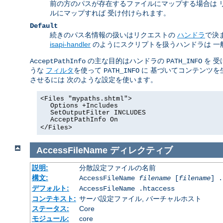
前の方のパスが存在するファイルにマップする場合は 
ルにマップすれば 受け付けられます。
Default
続きのパス名情報の扱いはリクエストの
ハンドラ
で決
isapi-handler
のようにスクリプトを扱うハンドラは 一
の主な目的はハンドラの
を 受
AcceptPathInfo
PATH_INFO
うな
フィルタ
を使って
に 基づいてコンテンツを
PATH_INFO
させるには 次のような設定を使います。
<Files "mypaths.shtml">
Options +Includes
SetOutputFilter INCLUDES
AcceptPathInfo On
</Files>
AccessFileName
ディレクティブ
説明:
分散設定ファイルの名前
構文:
AccessFileName
filename
[
filename
] .
デフォルト:
AccessFileName .htaccess
コンテキスト:
サーバ設定ファイル, バーチャルホスト
ステータス:
Core
モジュール:
core