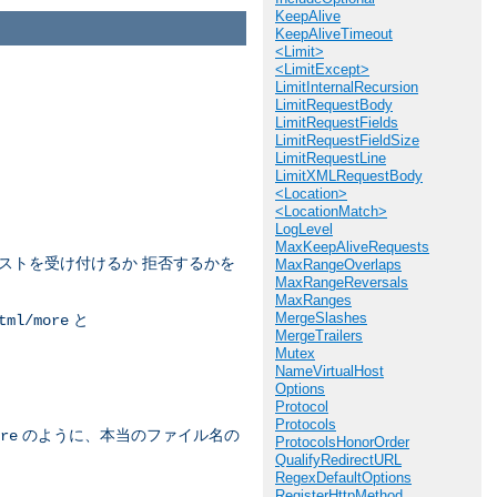
KeepAlive
KeepAliveTimeout
<Limit>
<LimitExcept>
LimitInternalRecursion
LimitRequestBody
LimitRequestFields
LimitRequestFieldSize
LimitRequestLine
LimitXMLRequestBody
<Location>
<LocationMatch>
LogLevel
MaxKeepAliveRequests
ストを受け付けるか 拒否するかを
MaxRangeOverlaps
MaxRangeReversals
MaxRanges
MergeSlashes
と
tml/more
MergeTrailers
Mutex
NameVirtualHost
Options
Protocol
Protocols
のように、本当のファイル名の
re
ProtocolsHonorOrder
QualifyRedirectURL
RegexDefaultOptions
RegisterHttpMethod