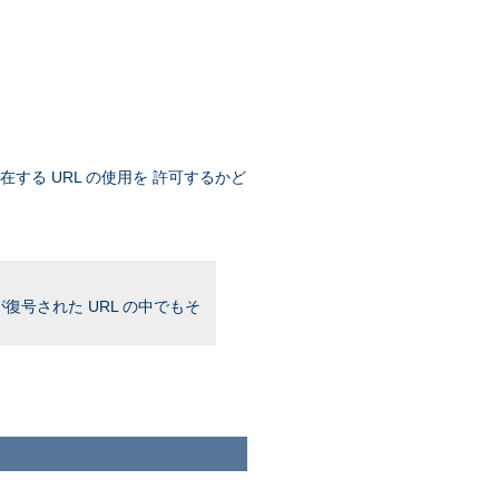
存在する URL の使用を 許可するかど
復号された URL の中でもそ