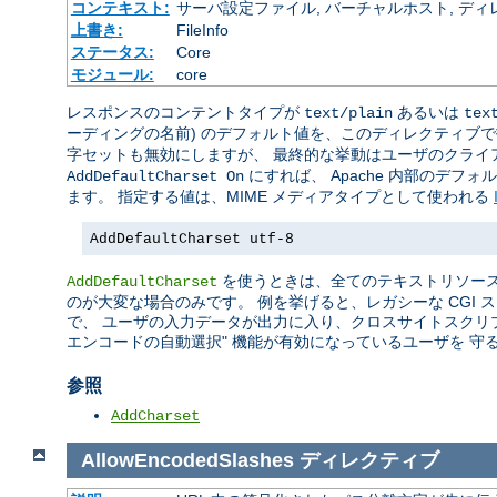
コンテキスト:
サーバ設定ファイル, バーチャルホスト, ディレクトリ
上書き:
FileInfo
ステータス:
Core
モジュール:
core
レスポンスのコンテントタイプが
あるいは
text/plain
tex
ーディングの名前) のデフォルト値を、このディレクティブ
字セットも無効にしますが、 最終的な挙動はユーザのクライ
にすれば、 Apache 内部のデフ
AddDefaultCharset On
ます。 指定する値は、MIME メディアタイプとして使われる
AddDefaultCharset utf-8
を使うときは、全てのテキストリソース
AddDefaultCharset
のが大変な場合のみです。 例を挙げると、レガシーな CGI
で、 ユーザの入力データが出力に入り、クロスサイトスクリ
エンコードの自動選択" 機能が有効になっているユーザを 守
参照
AddCharset
AllowEncodedSlashes
ディレクティブ