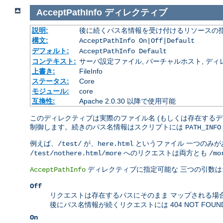
AcceptPathInfo
ディレクティブ
説明:
後に続くパス名情報を受け付けるリソースの
構文:
AcceptPathInfo On|Off|Default
デフォルト:
AcceptPathInfo Default
コンテキスト:
サーバ設定ファイル, バーチャルホスト, ディレクトリ
上書き:
FileInfo
ステータス:
Core
モジュール:
core
互換性:
Apache 2.0.30 以降で使用可能
このディレクティブは実際のファイル名 (もしくは存在するデ
制御します。続きのパス名情報はスクリプトには
PATH_INFO
例えば、
が、
というファイル 一つのみ
/test/
here.html
へのリクエストは両方とも
/test/nothere.html/more
/mo
ディレクティブに指定可能な 三つの引数は
AcceptPathInfo
Off
リクエストは存在するパスにそのまま マップされる場
後にパス名情報が続くリクエストには 404 NOT FOU
On