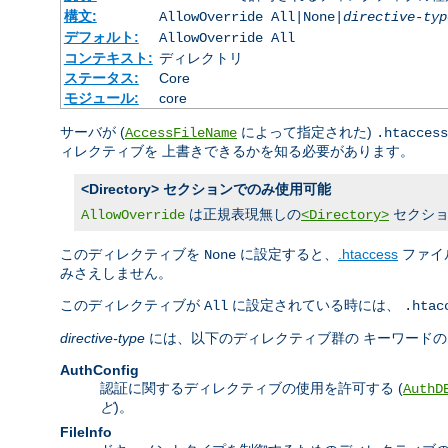
構文:
AllowOverride All|None|
directive-typ
デフォルト:
AllowOverride All
コンテキスト:
ディレクトリ
ステータス:
Core
モジュール:
core
サーバが (
によって指定された)
AccessFileName
.htaccess
ィレクティブを 上書きできるかを知る必要があります。
<Directory> セクションでのみ使用可能
は正規表現無しの
セクショ
AllowOverride
<Directory>
このディレクティブを
に設定すると、
.htaccess
ファイ
None
みさえしません。
このディレクティブが
に設定されている時には、
All
.htac
directive-type
には、以下のディレクティブ群の キーワード
AuthConfig
認証に関するディレクティブの使用を許可する (
AuthD
ど
)。
FileInfo