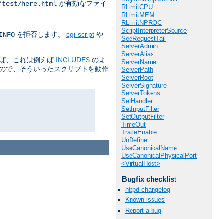
が有効なファイ
/test/here.html
RLimitCPU
RLimitMEM
RLimitNPROC
ScriptInterpreterSource
を拒否します。
cgi-script
や
INFO
SeeRequestTail
ServerAdmin
ServerAlias
えば、これは例えば
INCLUDES
のよ
ServerName
るので、そういったスクリプトを動作
ServerPath
ServerRoot
ServerSignature
ServerTokens
SetHandler
SetInputFilter
SetOutputFilter
TimeOut
TraceEnable
UnDefine
UseCanonicalName
UseCanonicalPhysicalPort
<VirtualHost>
Bugfix checklist
httpd changelog
Known issues
Report a bug